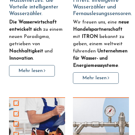
Wassernetzes: die
Fitters: intelligente
Vorteile intelligenter
Wasserzähler und
Wasserzähler.
Fernauslesungssensoren.
Die Wasserwirtschaft
Wir freuen uns, eine
neue
entwickelt sich
zu einem
Handelspartnerschaft
neuen Paradigma,
mit
ITRON
bekannt zu
getrieben von
geben, einem weltweit
Nachhaltigkeit
und
führenden
Unternehmen
Innovation
.
für Wasser- und
Energiemesssysteme
.
Mehr lesen
Mehr lesen