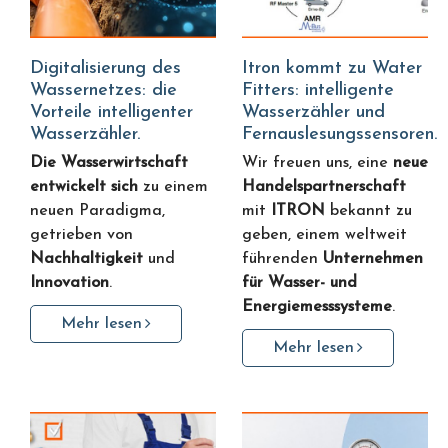
Digitalisierung des
Itron kommt zu Water
Wassernetzes: die
Fitters: intelligente
Vorteile intelligenter
Wasserzähler und
Wasserzähler.
Fernauslesungssensoren.
Die Wasserwirtschaft
Wir freuen uns, eine
neue
entwickelt sich
zu einem
Handelspartnerschaft
neuen Paradigma,
mit
ITRON
bekannt zu
getrieben von
geben, einem weltweit
Nachhaltigkeit
und
führenden
Unternehmen
Innovation
.
für Wasser- und
Energiemesssysteme
.
Mehr lesen
Mehr lesen