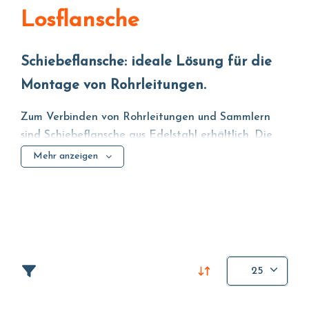
Losflansche
Schiebeflansche: ideale Lösung für die
Montage von Rohrleitungen.
Zum Verbinden von Rohrleitungen und Sammlern
sind Schiebeflansche aus Edelstahl erhältlich. Die
Qualität der mechanischen Bearbeitung und die
Mehr anzeigen
Vorteile des geprägten Edelstahls machen sie zu
einem unverzichtbaren Partner bei der Erstellung
effizienter und sicherer Hydrauliksysteme.
25