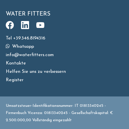
WATER FITTERS
Tel +39.346.8194316
Whatsapp
info@waterfitters.com
Kontakte
Helfen Sie uns zu verbessern
Register
Umsatzsteuer-Identifikationsnummer: IT 01813340245 -
Firmenbuch Vicenza: 01813340245 - Gesellschaftskapital: €
2.500.000,00 Vollständig eingezahlt