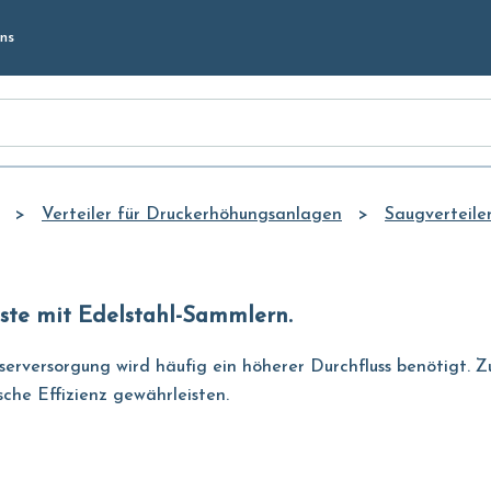
Skip to
ns
Main
Content
Verteiler für Druckerhöhungsanlagen
Saugverteile
uste mit Edelstahl-Sammlern.
asserversorgung wird häufig ein höherer Durchfluss benötigt
che Effizienz gewährleisten.