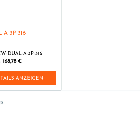
 A 3P 316
EW-DUAL-A-3P-316
n:
168,78 €
TAILS ANZEIGEN
TS