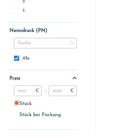
2
3
Nenndruck (PN)
Alle
Preis
€
-
€
Stück
Stück
Stück bei Packung
Stück bei Packung