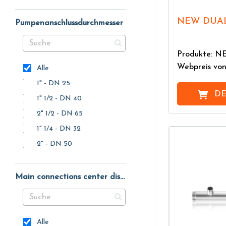
NEW DUAL
Pumpenanschlussdurchmesser
Produkte: 
Webpreis vo
Alle
1" - DN 25
DE
1" 1/2 - DN 40
2" 1/2 - DN 65
1" 1/4 - DN 32
2" - DN 50
Main connections center distance
Alle