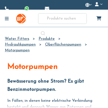
Skip to
Main
Content
Water Fitters
Produkte
Hydraulikpumpen
Oberflächenpumpen
Motorpumpen
Motorpumpen
Bewässerung ohne Strom? Es gibt
Benzinmotorpumpen.
In Fällen, in denen keine elektrische Verbindung
besteht und dennoch Wasser aus Zisternen und