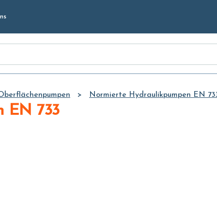
Skip to
ns
Main
Content
Oberflächenpumpen
Normierte Hydraulikpumpen EN 73
n EN 733