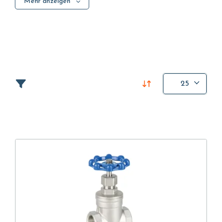
Mehr anzeigen
oder verhindert. Dieser Ventiltyp wird verwendet,
wenn ein geringer Druckverlust und ein vollständig
freier Durchgang erforderlich sind.
Schieberventile für Wasser finden sich häufig in
Klimaanlagen-, Heizungs- und
Wasserversorgungssystemen. Die Flanschausführung
25
erleichtert den Einbau in die Anlagen und ist sehr
nützlich, um Wartungs- und eventuelle
Austauschvorgänge zu erleichtern.