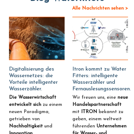
Alle Nachrichten sehen >
Digitalisierung des
Itron kommt zu Water
Wassernetzes: die
Fitters: intelligente
Vorteile intelligenter
Wasserzähler und
Wasserzähler.
Fernauslesungssensoren.
Die Wasserwirtschaft
Wir freuen uns, eine
neue
entwickelt sich
zu einem
Handelspartnerschaft
neuen Paradigma,
mit
ITRON
bekannt zu
getrieben von
geben, einem weltweit
Nachhaltigkeit
und
führenden
Unternehmen
Innovation
.
für Wasser- und