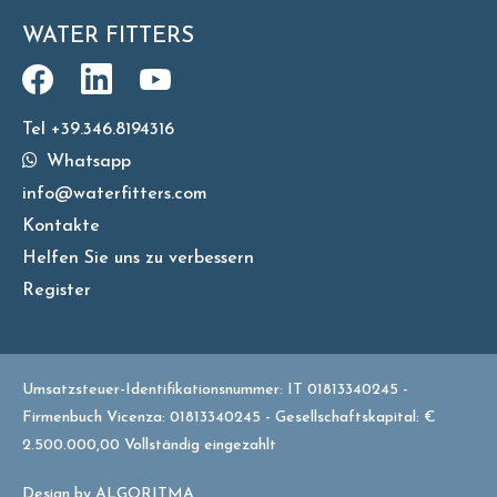
WATER FITTERS
Tel +39.346.8194316
Whatsapp
info@waterfitters.com
Kontakte
Helfen Sie uns zu verbessern
Register
Umsatzsteuer-Identifikationsnummer: IT 01813340245 -
Firmenbuch Vicenza: 01813340245 - Gesellschaftskapital: €
2.500.000,00 Vollständig eingezahlt
Design by
ALGORITMA