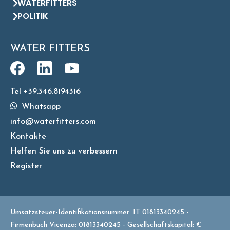
WATERFITTERS
POLITIK
WATER FITTERS
Tel +39.346.8194316
Whatsapp
info@waterfitters.com
Kontakte
Helfen Sie uns zu verbessern
Register
Umsatzsteuer-Identifikationsnummer: IT 01813340245 -
Firmenbuch Vicenza: 01813340245 - Gesellschaftskapital: €