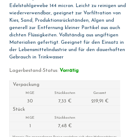
Edelstahlgewebe 144 micron. Leicht zu reinigen und
wiederverwendbar, geeignet zur Vorfiltration von
Kies, Sand, Produktionsrückständen, Algen und
generell zur Entfernung kleiner Partikel aus auch
dichten Flüssigkeiten. Vollständig aus ungiftigen
Materialien gefertigt. Geeignet für den Einsatz in
der Lebensmittelindustrie und für den dauerhaften
Gebrauch in Trinkwasser
Lagerbestand-Status:
Vorrätig
Verpackung
M.GE
Stückkosten
Gesamt
30
7,33 €
219,91 €
Stück
M.GE
Stückkosten
1
7,48 €
Hinweis: Die angegebenen Preise verstehen sich ohne Mehrwertsteuer.