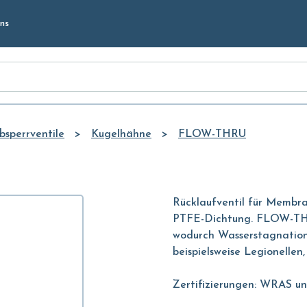
Skip to
ns
Main
Content
bsperrventile
Kugelhähne
FLOW-THRU
Rücklaufventil für Memb
PTFE-Dichtung. FLOW-THRU
wodurch Wasserstagnation
beispielsweise Legionellen,
Zertifizierungen: WRAS u