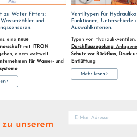
Ventiltypen für Hydraulikanlagen:
e Wasserzähler und
Funktionen, Unterschiede 
ungssensoren.
Auswahlkriterien.
ns, eine
neue
Typen von Hydraulikventilen:
nerschaft
mit
ITRON
Durchflussregelung
, Anlageni
geben, einem weltweit
Schutz vor Rückfluss
,
Druck
u
nternehmen für Wasser- und
Entlüftung
.
systeme
.
Mehr lesen
sen
zu unserem