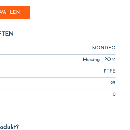
SWÄHLEN
FTEN
MONDEO
Messing - POM
PTFE
25
10
Produkt?