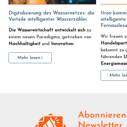
Digitalisierung des Wassernetzes: die
Itron kommt zu Water Fitters:
Vorteile intelligenter Wasserzähler.
intelligent
Fernausles
Die Wasserwirtschaft entwickelt sich
zu
Wir freuen u
einem neuen Paradigma, getrieben von
Handelspart
Nachhaltigkeit
und
Innovation
.
bekannt zu 
führenden
U
Mehr lesen
Energiemess
Mehr le
Abonnieren
Newsletter