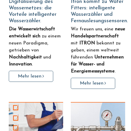
Digitalisierung des
Itron kommt zu Water
Wassernetzes: die
Fitters: intelligente
Vorteile intelligenter
Wasserzähler und
Wasserzähler.
Fernauslesungssensoren.
Die Wasserwirtschaft
Wir freuen uns, eine
neue
entwickelt sich
zu einem
Handelspartnerschaft
neuen Paradigma,
mit
ITRON
bekannt zu
getrieben von
geben, einem weltweit
Nachhaltigkeit
und
führenden
Unternehmen
Innovation
.
für Wasser- und
Energiemesssysteme
.
Mehr lesen
Mehr lesen