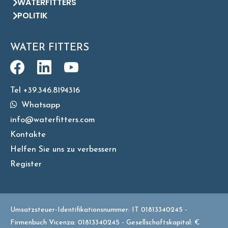
WATERFITTERS
POLITIK
WATER FITTERS
Tel +39.346.8194316
Whatsapp
info@waterfitters.com
Kontakte
Helfen Sie uns zu verbessern
Register
Umsatzsteuer-Identifikationsnummer: IT 01813340245 -
Firmenbuch Vicenza: 01813340245 - Gesellschaftskapital: €