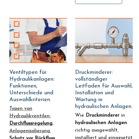
Ventiltypen für
Druckminderer:
Hydraulikanlagen:
vollständiger
Funktionen,
Leitfaden für Auswahl,
Unterschiede und
Installation und
Auswahlkriterien.
Wartung in
hydraulischen Anlagen.
Typen von
Wie
Druckminderer
in
Hydraulikventilen:
hydraulischen Anlagen
Durchflussregelung
,
richtig ausgewählt,
Anlagenisolierung,
installiert und eingesetzt
Schutz vor Rückfluss
,