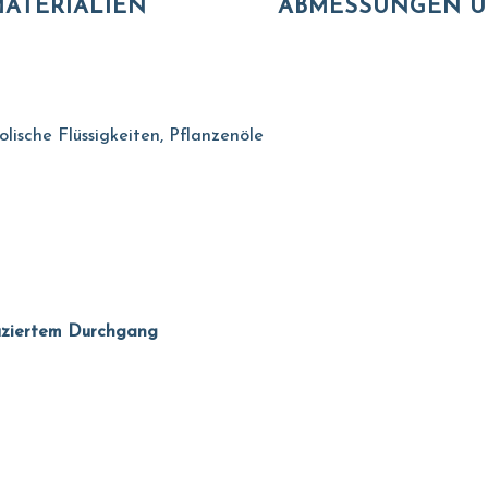
ATERIALIEN
ABMESSUNGEN U
olische Flüssigkeiten, Pflanzenöle
duziertem Durchgang