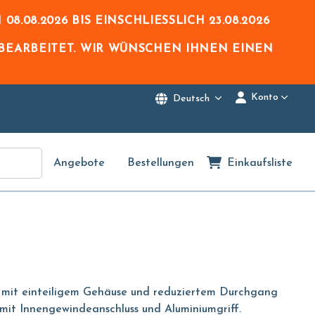
N
08.08.2026
BIS EINSCHLIESSLICH
23.08.2026
BEARBEITET. WIR WÜNSCHEN IHNEN EINEN
Konto
Deutsch
Angebote
Bestellungen
Einkaufsliste
 mit einteiligem Gehäuse und reduziertem Durchgang
it Innengewindeanschluss und Aluminiumgriff.