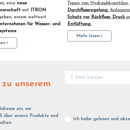
ns, eine
neue
Typen von Hydraulikventilen:
nerschaft
mit
ITRON
Durchflussregelung
, Anlageni
geben, einem weltweit
Schutz vor Rückfluss
,
Druck
u
nternehmen für Wasser- und
Entlüftung
.
systeme
.
Mehr lesen
sen
zu unserem
Adresse ein, um
ber unsere Produkte und
Ich habe gelesen und akze
alten.