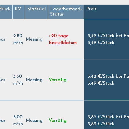
ruck
KV
Material
Lagerbestand-
Preis
Status
2,80
+20 tage
3,42 €
/
Stück bei P
Bar
Messing
m³/h
Bestelldatum
3,49 €
/
Stück
3,50
3,42 €
/
Stück bei P
Bar
Messing
Vorrätig
m³/h
3,49 €
/
Stück
5,00
3,82 €
/
Stück bei P
Bar
Messing
Vorrätig
m³/h
3,89 €
/
Stück