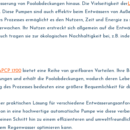
erung von Poolabdeckungen hinaus. Die Vielseitigkeit der
L
 Diese Pumpen sind auch effektiv beim Entwässern von Auße
 Prozesses ermöglicht es den Nutzern, Zeit und Energie zu 
erwachen. Ihr Nutzen erstreckt sich allgemein auf die Entw
h tragen sie zur ökologischen Nachhaltigkeit bei, z.B. ind
 APCP 1700
bietet eine Reihe von greifbaren Vorteilen. Ihre Be
ungen und erhält die Poolabdeckungen, wodurch deren Lebe
ng des Prozesses bedeuten eine größere Bequemlichkeit für d
iner praktischen Lösung für verschiedene Entwässerungsanfo
tition in eine hochwertige automatische Pumpe wie diese verbe
nen Schritt hin zu einem effizienteren und umweltfreundlich
gem Regenwasser optimieren kann.