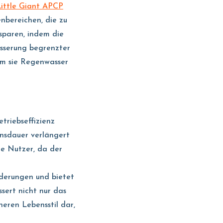
ittle Giant APCP
nbereichen, die zu
sparen, indem die
ässerung begrenzter
em sie Regenwasser
triebseffizienz
nsdauer verlängert
ie Nutzer, da der
rderungen und bietet
ssert nicht nur das
eren Lebensstil dar,