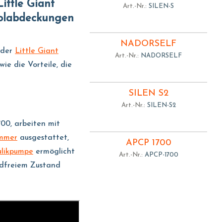
ittle Giant
Art.-Nr.:
SILEN-S
oolabdeckungen
NADORSELF
 der
Little Giant
Art.-Nr.:
NADORSELF
ie die Vorteile, die
SILEN S2
Art.-Nr.:
SILEN-S2
00, arbeiten mit
immer
ausgestattet,
APCP 1700
likpumpe
ermöglicht
Art.-Nr.:
APCP-1700
ndfreiem Zustand