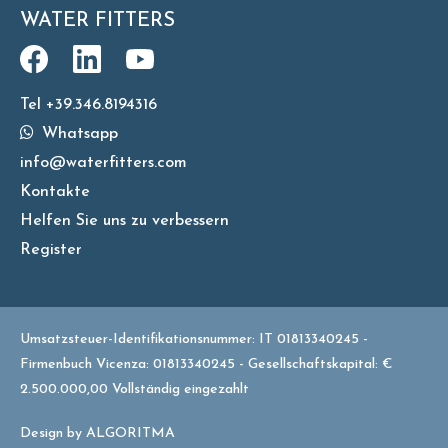
WATER FITTERS
Tel +39.346.8194316
Whatsapp
info@waterfitters.com
Kontakte
Helfen Sie uns zu verbessern
Register
Umsatzsteuer-Identifikationsnummer: IT 01813340245 -
Firmenbuch Vicenza: 01813340245 - Gesellschaftskapital: €
2.500.000,00 Vollständig eingezahlt
Design by
ALGORITMA