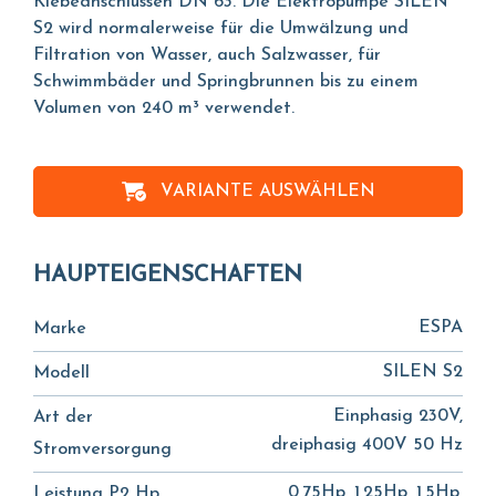
Klebeanschlüssen DN 63. Die Elektropumpe SILEN
S2 wird normalerweise für die Umwälzung und
Filtration von Wasser, auch Salzwasser, für
Schwimmbäder und Springbrunnen bis zu einem
Volumen von 240 m³ verwendet.
VARIANTE AUSWÄHLEN
HAUPTEIGENSCHAFTEN
ESPA
Marke
SILEN S2
Modell
Einphasig 230V,
Art der
dreiphasig 400V 50 Hz
Stromversorgung
0,75Hp, 1,25Hp, 1,5Hp,
Leistung P2 Hp