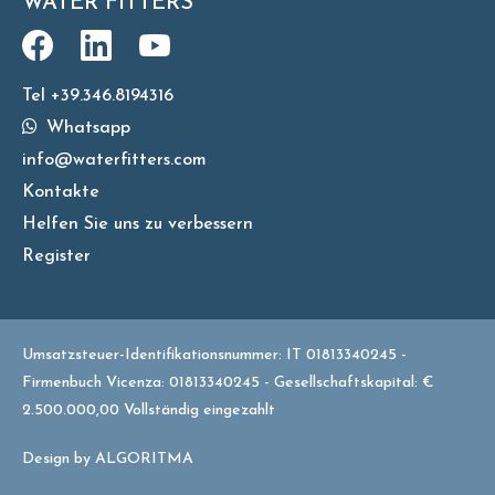
WATER FITTERS
Tel +39.346.8194316
Whatsapp
info@waterfitters.com
Kontakte
Helfen Sie uns zu verbessern
Register
Umsatzsteuer-Identifikationsnummer: IT 01813340245 -
Firmenbuch Vicenza: 01813340245 - Gesellschaftskapital: €
2.500.000,00 Vollständig eingezahlt
Design by
ALGORITMA