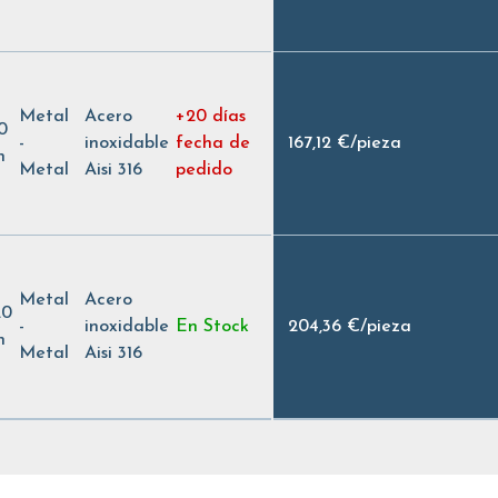
Metal
Acero
+20 días
0
-
inoxidable
fecha de
167,12 €
/
pieza
h
Metal
Aisi 316
pedido
Metal
Acero
20
-
inoxidable
En Stock
204,36 €
/
pieza
h
Metal
Aisi 316