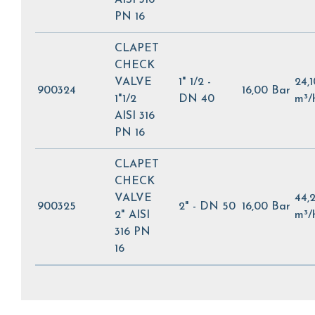
PN 16
CLAPET
CHECK
VALVE
1" 1/2 -
24,1
900324
16,00 Bar
1"1/2
DN 40
m³/
AISI 316
PN 16
CLAPET
CHECK
VALVE
44,
900325
2" - DN 50
16,00 Bar
2" AISI
m³/
316 PN
16