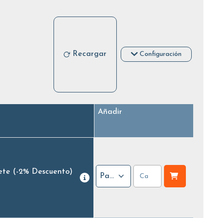
Recargar
Configuración
Añadir
ete
(-2% Descuento)
Paquete