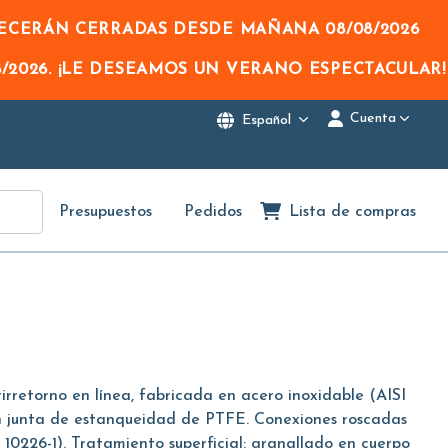
NECERÁN CERRADAS DESDE MAÑANA
08/08/2026
/2026
. ¡LE DESEAMOS UN VERANO ESPECTACULAR!
Cuenta
Español
Presupuestos
Pedidos
Lista de compras
irretorno en línea, fabricada en acero inoxidable (AISI
on junta de estanqueidad de PTFE. Conexiones roscadas
10226-1). Tratamiento superficial: granallado en cuerpo