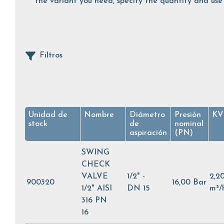
the variant you need, specify the quantity and use 
Filtros
Unidad de
Nombre
Diámetro
Presión
KV
stock
de
nominal
aspiración
(PN)
SWING
CHECK
VALVE
1/2" -
2,2
900320
16,00 Bar
1/2" AISI
DN 15
m³/
316 PN
16