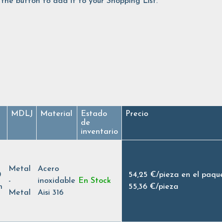
the button to add it to your Shopping List.
MDLJ
Material
Estado
Precio
de
inventario
Metal
Acero
0
54,25 €
/
pieza en el paqu
-
inoxidable
En Stock
h
55,36 €
/
pieza
Metal
Aisi 316