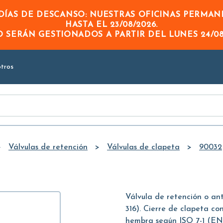
Skip to
ÍAS DE DESCANSO: NUESTRAS OFICINAS PERMA
Main
HASTA EL
23/08/2026
.
Content
DO
SERÁN GESTIONADOS A PARTIR DEL
LUNES 24/08
tros
Válvulas de retención
Válvulas de clapeta
90032
Válvula de retención o ant
316). Cierre de clapeta c
hembra según ISO 7-1 (EN 