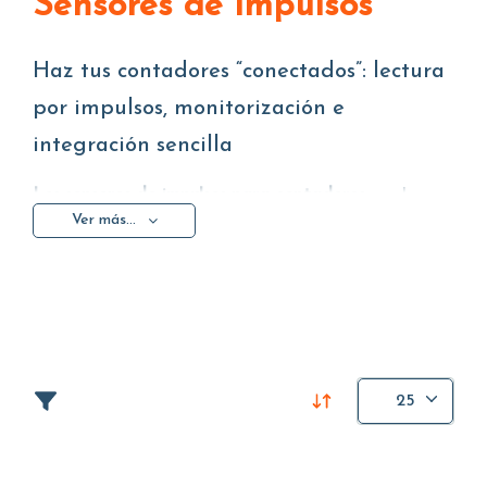
Sensores de impulsos
Haz tus contadores “conectados”: lectura
por impulsos, monitorización e
integración sencilla
Los sensores de impulsos para contadores
son la
Ver más...
solución ideal cuando quieres transformar una
medición “tradicional” en datos útiles para la
monitorización del consumo, la telelectura, la
automatización y el análisis
. Al conectar el sensor al
contador, obtienes una señal fiable que puede ser
adquirida por sistemas externos (dataloggers,
gateways, PLC, plataformas de
25
supervisión/monitorización) para disponer de
lecturas más rápidas, informes más claros y un
control más eficaz de la instalación.