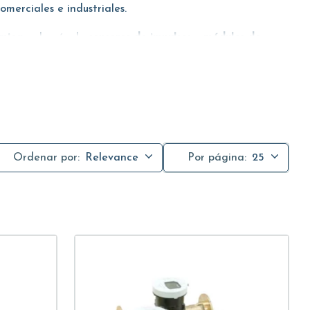
omerciales e industriales.
rmica
, además de
sensores de impulsos
y
módulos de
Ordenar por:
Relevance
Por página:
25