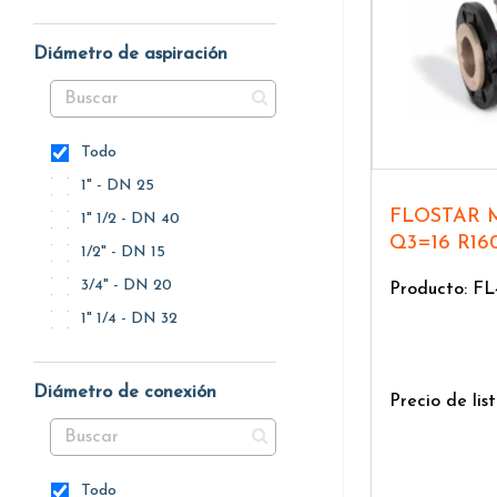
Diámetro de aspiración
Todo
1" - DN 25
FLOSTAR M 40-300 TVM
1" 1/2 - DN 40
Q3=16 R16
1/2" - DN 15
3/4" - DN 20
Producto: F
1" 1/4 - DN 32
Diámetro de conexión
Precio de list
Todo