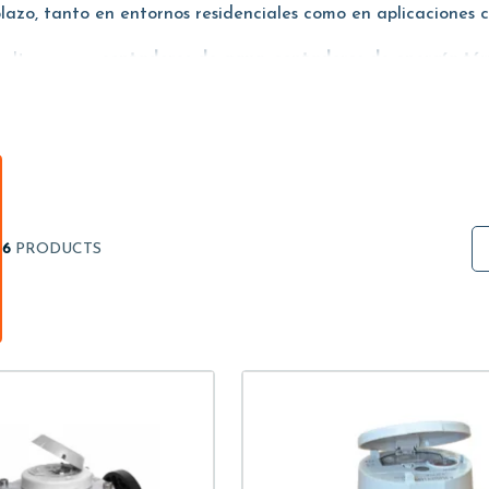
plazo, tanto en entornos residenciales como en aplicaciones c
es Itron para
contadores de agua
,
contadores de energía té
configuración y el sistema de recogida de datos utilizado.
6
PRODUCTS