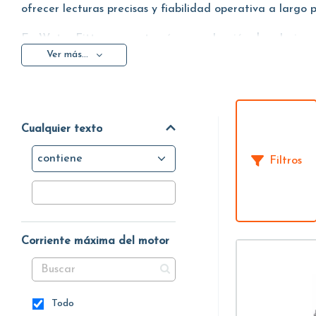
ofrecer lecturas precisas y fiabilidad operativa a largo 
En Water Fitters encontrarás una selección de solucion
Ver más...
comunicación
para lectura local y telelectura, según la 
Cualquier texto
contiene
Filtros
Corriente máxima del motor
Todo