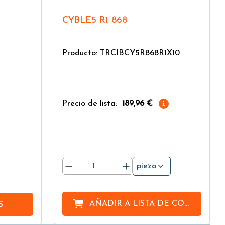
CYBLE5 R1 868
+
Producto: TRCIBCY5R868R1X10
Precio de lista:
189,96 €
pieza
AÑADIR A
LISTA DE COMPRAS
S