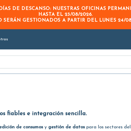
Skip to
ÍAS DE DESCANSO: NUESTRAS OFICINAS PERMA
Main
HASTA EL
23/08/2026
.
Content
DO
SERÁN GESTIONADOS A PARTIR DEL
LUNES 24/08
tros
s fiables e integración sencilla.
edición de consumos
y
gestión de datos
para los sectores de