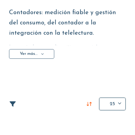
Contadores: medición fiable y gestión
del consumo, del contador a la
integración con la telelectura.
Los contadores son dispositivos esenciales para
Ver más...
medir con precisión los consumos y gestionar de
forma eficiente instalaciones domésticas y
aplicaciones industriales. Además de la lectura local,
hoy la medición puede integrarse con sistemas de
transmisión de datos y accesorios que simplifican el
mantenimiento y agilizan la recopilación de
información.
25
En esta categoría encontrarás una selección de
soluciones para la medición y la gestión de
consumos: contadores de agua, sensores de impulsos