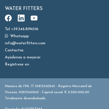
WATER FITTERS
Tel +39.346.8194316
Whatsapp
info@waterfitters.com
Contactos
Ayúdenos a mejorar
Regístrese en
Número de IVA: IT 01813340245 - Registro Mercantil de
Vicenza: 01813340245 - Capital social: € 2.500.000,00
Totalmente desembolsado