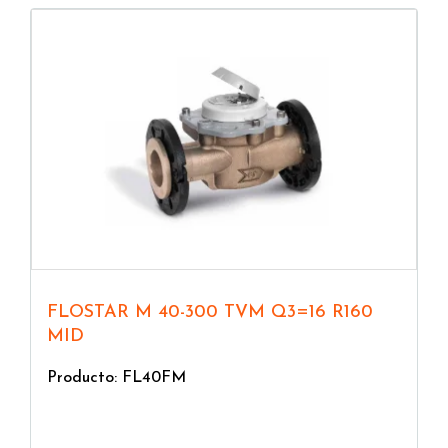
y módulos de comunicación. Puedes elegir según el
tamaño y las prestaciones (DN, Q3, relación R) o
según la predisposición y la interfaz de
comunicación.
Cómo elegir un contador o un accesorio
Según la aplicación y el nivel de digitalización
requerido, puedes orientarte por:
Contadores de agua
Sensores de impulsos
Módulos de comunicación
FLOSTAR M 40-300 TVM Q3=16 R160
MID
Producto: FL40FM