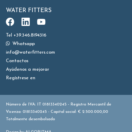
WATER FITTERS
Tel +39.346.8194316
Whatsapp
info@waterfitters.com
Contactos
Ayúdenos a mejorar
Regístrese en
Número de IVA: IT 01813340245 - Registro Mercantil de
Vicenza: 01813340245 - Capital social: € 2.500.000,00
Totalmente desembolsado