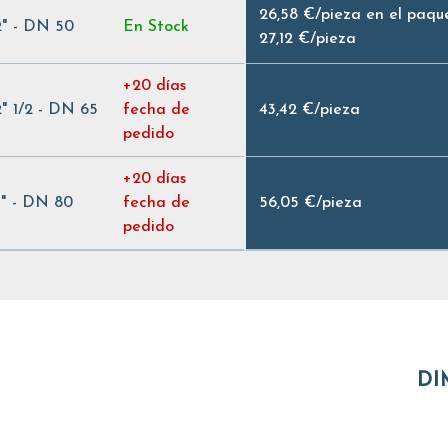
26,58 €
/
pieza en el paqu
2" - DN 50
En Stock
27,12 €
/
pieza
+20 días
2" 1/2 - DN 65
fecha de
43,42 €
/
pieza
pedido
+20 días
3" - DN 80
fecha de
56,05 €
/
pieza
pedido
DI