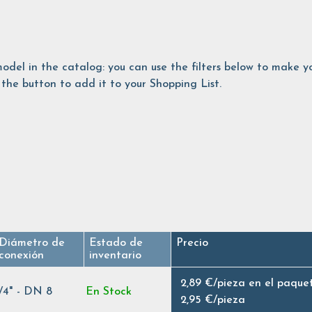
is model in the catalog: you can use the filters below to make
the button to add it to your Shopping List.
Diámetro de
Estado de
Precio
conexión
inventario
2,89 €
/
pieza en el paque
1/4" - DN 8
En Stock
2,95 €
/
pieza