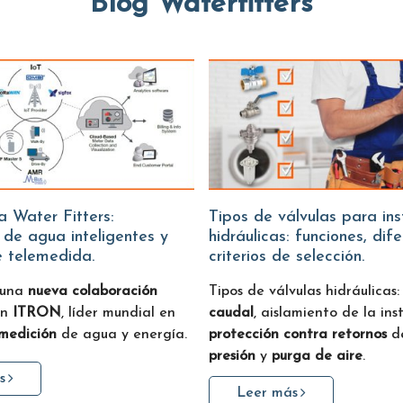
Blog Waterfitters
Tipos de válvulas para instalaciones
 de agua inteligentes y
hidráulicas: funciones, dif
e telemedida.
criterios de selección.
 una
nueva colaboración
Tipos de válvulas hidráulicas
on
ITRON
, líder mundial en
caudal
, aislamiento de la ins
 medición
de agua y energía.
protección contra retornos
de
presión
y
purga de aire
.
s
Leer más