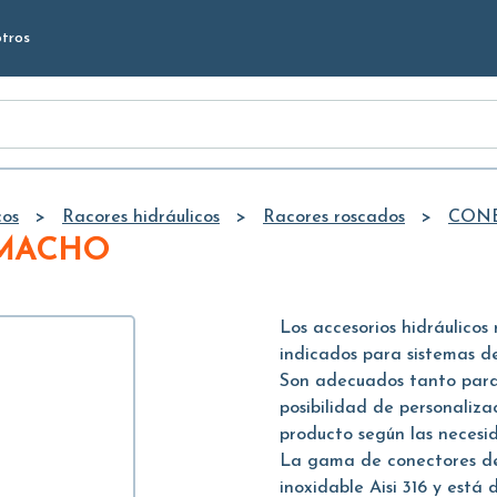
Skip to
tros
Main
Content
cos
Racores hidráulicos
Racores roscados
CON
 MACHO
Los accesorios hidráulicos 
indicados para sistemas de
Son adecuados tanto para 
posibilidad de personaliz
producto según las necesid
La gama de conectores de
inoxidable Aisi 316 y está 