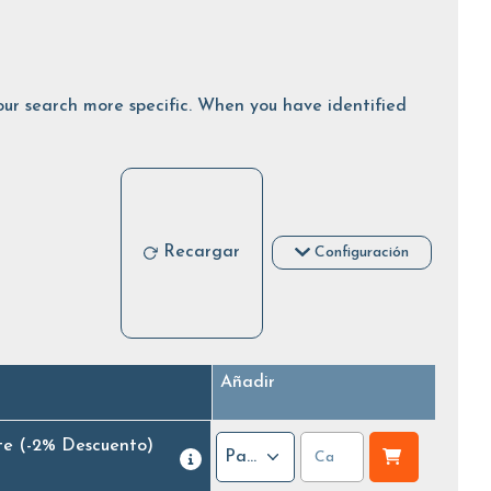
 your search more specific. When you have identified
Recargar
Configuración
Añadir
te
(-2% Descuento)
Paquete