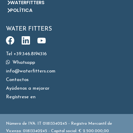
WATERFITTERS
POLÍTICA
WATER FITTERS
Tel +39.346.8194316
Whatsapp
info@waterfitters.com
Contactos
Ayúdenos a mejorar
Regístrese en
Número de IVA: IT 01813340245 - Registro Mercantil de
Vicenza: 01813340245 - Capital social: € 2.500.000,00