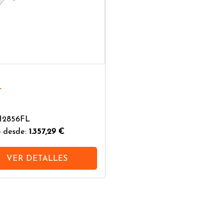
L
H2856FL
 desde:
1.357,29 €
VER DETALLES