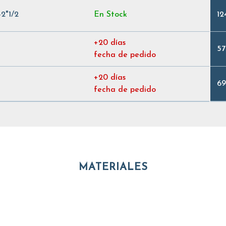
2"1/2
En Stock
12
+20 días
57
fecha de pedido
+20 días
69
fecha de pedido
MATERIALES