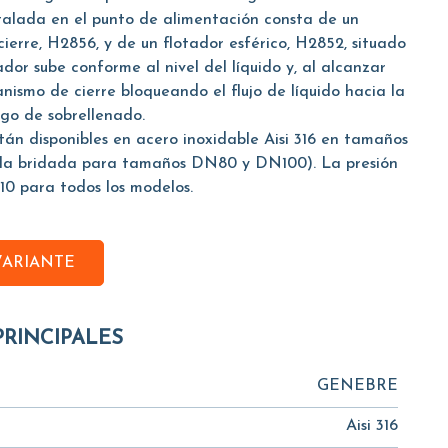
stalada en el punto de alimentación consta de un
erre, H2856, y de un flotador esférico, H2852, situado
ador sube conforme al nivel del líquido y, al alcanzar
anismo de cierre bloqueando el flujo de líquido hacia la
sgo de sobrellenado.
stán disponibles en acero inoxidable Aisi 316 en tamaños
vula bridada para tamaños DN80 y DN100). La presión
10 para todos los modelos.
VARIANTE
PRINCIPALES
GENEBRE
Aisi 316