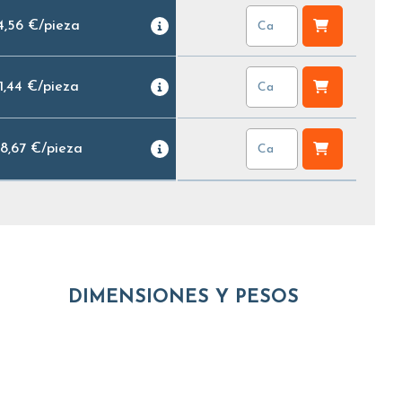
4,56 €
/
pieza
1,44 €
/
pieza
8,67 €
/
pieza
DIMENSIONES Y PESOS