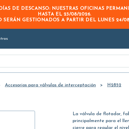
Skip to
ÍAS DE DESCANSO: NUESTRAS OFICINAS PERMA
Main
HASTA EL
23/08/2026
.
Content
DO
SERÁN GESTIONADOS A PARTIR DEL
LUNES 24/08
tros
Accesorios para válvulas de interceptación
H2852
La válvula de flotador, fab
principalmente para el ll
cierre para regular el niv