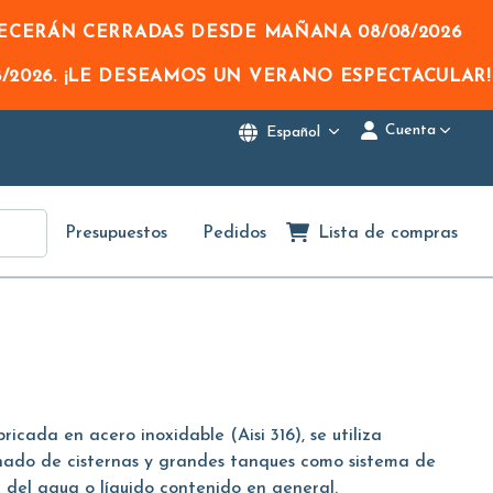
NECERÁN CERRADAS DESDE MAÑANA
08/08/2026
/2026
. ¡LE DESEAMOS UN VERANO ESPECTACULAR!
Cuenta
Español
Presupuestos
Pedidos
Lista de compras
ricada en acero inoxidable (Aisi 316), se utiliza
enado de cisternas y grandes tanques como sistema de
el del agua o líquido contenido en general.