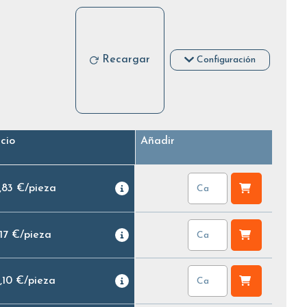
Recargar
Configuración
cio
Añadir
,83 €
/
pieza
,17 €
/
pieza
,10 €
/
pieza