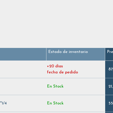
Estado de inventario
Pre
+20 días
87
fecha de pedido
En Stock
21
"1/4
En Stock
55