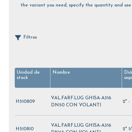
the variant you need, specify the quantity and use 
Filtros
Unidad de
Nombre
Diá
stock
asp
VAL.FARF.LUG GHISA-A316
H510809
2" 
DN50 CON VOLANTI
VAL.FARF.LUG GHISA-A316
H510810
2" 1