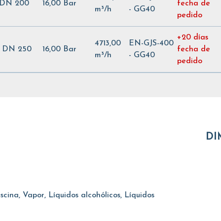
- DN 200
16,00 Bar
fecha de
m³/h
- GG40
pedido
+20 días
4713,00
EN-GJS-400
- DN 250
16,00 Bar
fecha de
m³/h
- GG40
pedido
DI
cina, Vapor, Líquidos alcohólicos, Líquidos