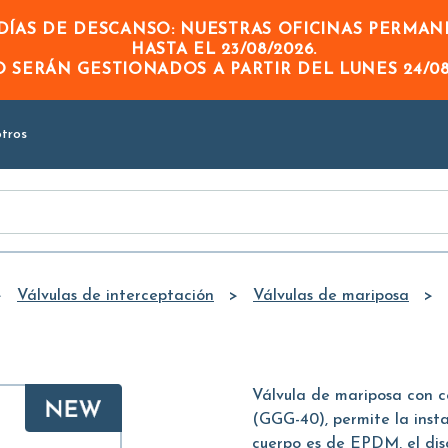
Skip to
ÍAS DE DESCANSO: NUESTRAS OFICINAS PERMA
Main
HASTA EL
23/08/2026
.
Content
DO
SERÁN GESTIONADOS A PARTIR DEL
LUNES 24/08
tros
Válvulas de interceptación
Válvulas de mariposa
Válvula de mariposa con c
(GGG-40), permite la insta
cuerpo es de EPDM, el dis