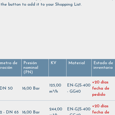
the button to add it to your Shopping List.
metro de
Presión
KV
Material
Estado de
iración
nominal
inventario
(PN)
+20 días
125,00
EN-GJS-400
- DN 50
16,00 Bar
fecha de
m³/h
- GG40
pedido
+20 días
244,00
EN-GJS-400
/2 - DN 65
16,00 Bar
fecha de