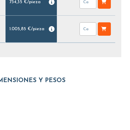
734,35 €
/
pieza
1.005,85 €
/
pieza
MENSIONES Y PESOS