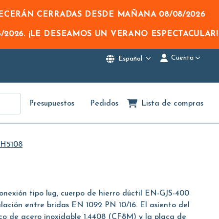
NECERÁN CERRADAS DESDE MAÑANA
08/08/2026
/2026
. ¡LE DESEAMOS UN VERANO ESPECTACULAR!
Cuenta
Español
Presupuestos
Pedidos
Lista de compras
H5108
onexión tipo lug, cuerpo de hierro dúctil EN-GJS-400
lación entre bridas EN 1092 PN 10/16. El asiento del
co de acero inoxidable 1.4408 (CF8M) y la placa de