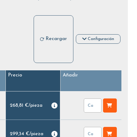
Recargar
Configuración
Precio
Añadir
268,81 €
/
pieza
299,34 €
/
pieza