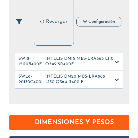
Recargar
Configuración
SWI2-
INTELIS DN15 MBS-LRA868 L110
15110B400FL_012
Q3=2,5R400F
SWL8-
INTELIS DN20 MBS-LRA868
20130C400FL_028
L130 Q3=4 R400 F
DIMENSIONES Y PESOS