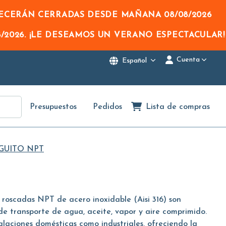
NECERÁN CERRADAS DESDE MAÑANA
08/08/2026
/2026
. ¡LE DESEAMOS UN VERANO ESPECTACULAR!
Cuenta
Español
Presupuestos
Pedidos
Lista de compras
UITO NPT
 roscadas NPT de acero inoxidable (Aisi 316) son
e transporte de agua, aceite, vapor y aire comprimido.
laciones domésticas como industriales, ofreciendo la