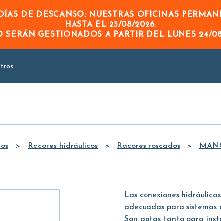
Skip to
ÍAS DE DESCANSO: NUESTRAS OFICINAS PERMA
Main
HASTA EL
23/08/2026
.
Content
DO
SERÁN GESTIONADOS A PARTIR DEL
LUNES 24/08
tros
cos
Racores hidráulicos
Racores roscados
MANG
Las conexiones hidráulicas
adecuadas para sistemas d
Son aptas tanto para insta