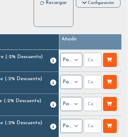
Recargar
Configuración
Añadir
te
(-2% Descuento)
Paquete
te
(-2% Descuento)
Paquete
e
(-2% Descuento)
Paquete
te
(-2% Descuento)
Paquete