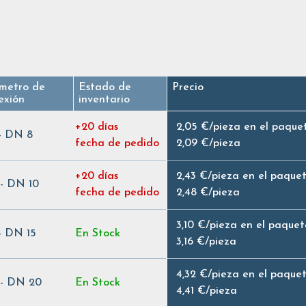
metro de
Estado de
Precio
exión
inventario
+20 días
2,05 €
/
pieza en el paque
 - DN 8
fecha de pedido
2,09 €
/
pieza
+20 días
2,43 €
/
pieza en el paque
 - DN 10
fecha de pedido
2,48 €
/
pieza
3,10 €
/
pieza en el paquet
 - DN 15
En Stock
3,16 €
/
pieza
4,32 €
/
pieza en el paque
 - DN 20
En Stock
4,41 €
/
pieza