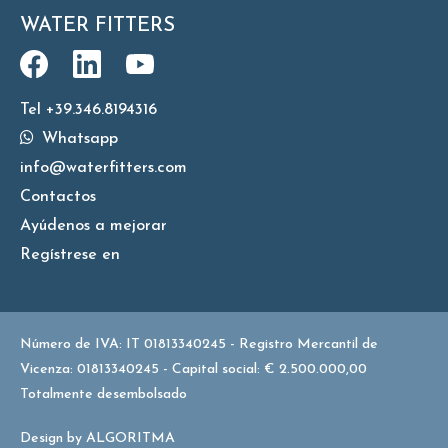
WATER FITTERS
Tel +39.346.8194316
Whatsapp
info@waterfitters.com
Contactos
Ayúdenos a mejorar
Regístrese en
Número de IVA: IT 01813340245 - Registro Mercantil de
Vicenza: 01813340245 - Capital social: € 2.500.000,00
Totalmente desembolsado
Design by
ALGORITMA