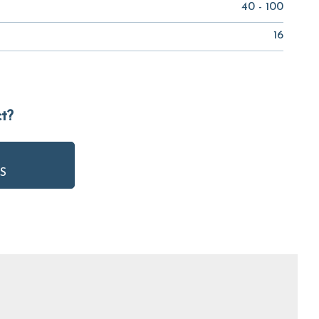
40 - 100
16
ct?
S