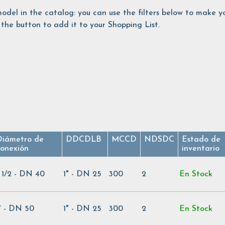
is model in the catalog: you can use the filters below to make
the button to add it to your Shopping List.
Diámetro de
DDCDLB
MCCD
NDSDC
Estado de
conexión
inventario
" 1/2 - DN 40
1" - DN 25
300
2
En Stock
" - DN 50
1" - DN 25
300
2
En Stock