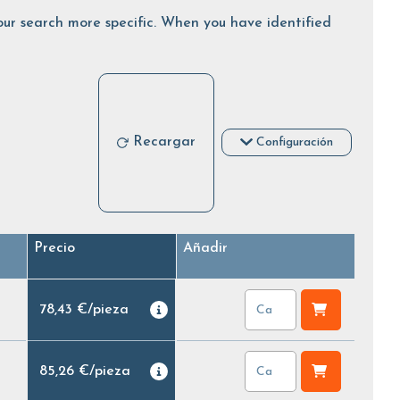
 your search more specific. When you have identified
Recargar
Configuración
Precio
Añadir
78,43 €
/
pieza
85,26 €
/
pieza