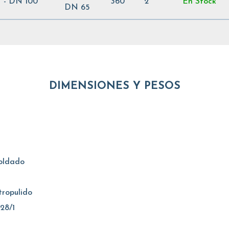
" - DN 100
360
2
En Stock
DN 65
DIMENSIONES Y PESOS
soldado
tropulido
28/1