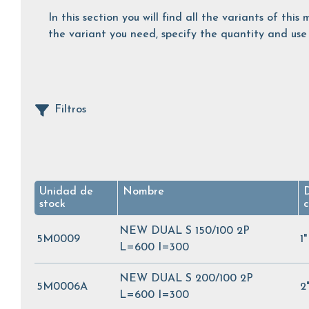
In this section you will find all the variants of th
the variant you need, specify the quantity and use 
Filtros
Unidad de
Nombre
stock
NEW DUAL S 150/100 2P
5M0009
1
L=600 I=300
NEW DUAL S 200/100 2P
5M0006A
2
L=600 I=300