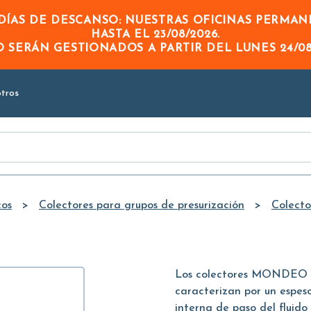
Skip to
ÍAS DE DESCANSO: NUESTRAS OFICINAS PERMA
Main
HASTA EL
23/08/2026
.
Content
DO
SERÁN GESTIONADOS A PARTIR DEL
LUNES 24/08
tros
cos
Colectores para grupos de presurización
Colecto
Los colectores MONDEO est
caracterizan por un espeso
interna de paso del fluido