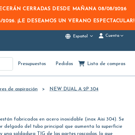
NECERÁN CERRADAS DESDE MAÑANA
08/08/2026
/2026
. ¡LE DESEAMOS UN VERANO ESPECTACULAR!
Cuenta
Español
Presupuestos
Pedidos
Lista de compras
res de aspiración
NEW DUAL A 2P 304
án fabricados en acero inoxidable (inox Aisi 304). Se
r delgado del tubo principal que aumenta la superficie
 y una soldadura TIG de las partes roscadas, lo que