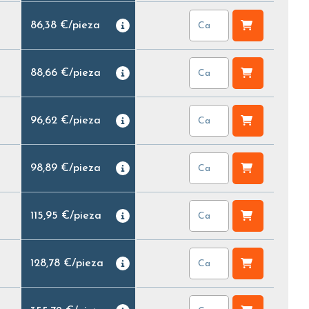
86,38 €
/
pieza
88,66 €
/
pieza
96,62 €
/
pieza
98,89 €
/
pieza
115,95 €
/
pieza
128,78 €
/
pieza