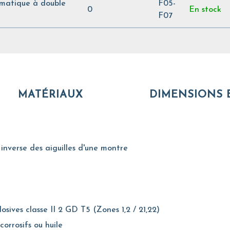
matique à double
F05-
0
En stock
F07
MATÉRIAUX
DIMENSIONS 
inverse des aiguilles d'une montre
sives classe II 2 GD T5 (Zones 1,2 / 21,22)
 corrosifs ou huile