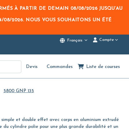
RMÉS À PARTIR DE DEMAIN
08/08/2026
JUSQU’AU
4/08/2026
. NOUS VOUS SOUHAITONS UN ÉTÉ
Compte
Français
Devis
Commandes
Liste de courses
5800 GNP 135
simple et double effet avec corps en aluminium extrudé
du cylindre polie pour une plus grande durabilité et un