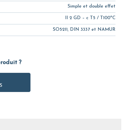
Simple et double effet
II 2 GD – c T5 / T100ºC
SO5211, DIN 3337 et NAMUR
produit ?
S