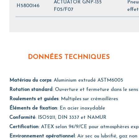
ACTUATOR GNP-135
Pneu
H5800146
F05/F07
effet
DONNÉES TECHNIQUES
Matériau du corps
: Aluminium extrudé ASTM6005
Rotation standard
: Ouverture et fermeture dans le sens 
Roulements et guides
: Multiples sur crémaillères
Éléments de fixation
: En acier inoxydable
Conformité
: ISO5211, DIN 3337 et NAMUR
Certification
: ATEX selon 94/9/CE pour atmosphères explo
Environnement opérationnel
: Air sec ou lubrifié, gaz non