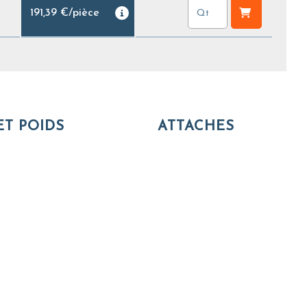
191,39 €
/
pièce
ET POIDS
ATTACHES