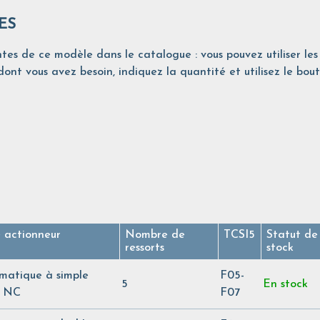
ES
tes de ce modèle dans le catalogue : vous pouvez utiliser les 
ont vous avez besoin, indiquez la quantité et utilisez le bout
 actionneur
Nombre de
TCSI5
Statut de
ressorts
stock
matique à simple
F05-
5
En stock
t NC
F07