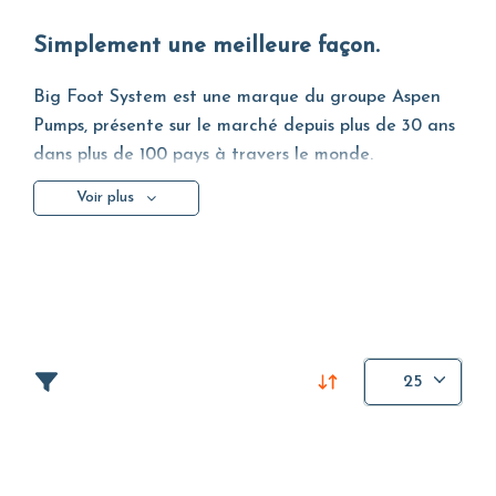
Simplement une meilleure façon.
Big Foot System est une marque du groupe Aspen
Pumps, présente sur le marché depuis plus de 30 ans
dans plus de 100 pays à travers le monde.
Spécialisée dans les
systèmes de support de charges
,
Voir plus
elle conçoit et réalise d'excellentes solutions non
pénétrantes pour la gestion des charges pour les
installations positionnées sur les toits.
L'entreprise offre une gamme complète pour
l'évacuation des condensats pour l'industrie
HVAC/R.
25