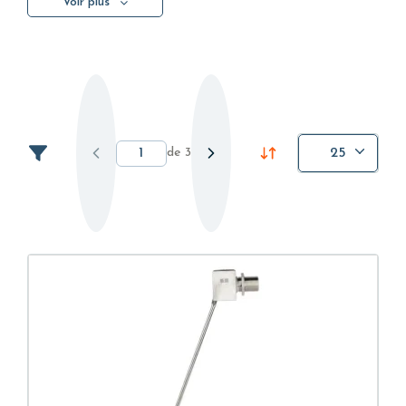
Voir plus
d'arrêt permettent d'arrêter et de démarrer le flux
du fluide. Ce type de dispositif doit garantir une
sécurité maximale à l'ouverture et à la fermeture du
flux, grâce à une étanchéité parfaite, et des pertes
de charge minimales pour assurer le débit requis par
le système.
de
3
25
Différents types de valves d'arrêt.
En fonction du type d'obturateur mobile, les valves
d'arrêt se divisent en différentes catégories:
Vannes à sphère
Vannes à guillotine
Vannes à pointeau
Vannes à flotteur
Réducteurs de pression
Vannes papillon