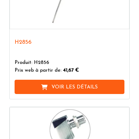
Voyants de niveau
En général, les valves d'arrêt ne sont pas adaptées
pour réguler le flux mais doivent être utilisées soit
complètement ouvertes soit fermées.
H2856
Produit: H2856
Prix web à partir de:
41,67 €
VOIR LES DÉTAILS