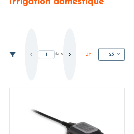
Irrigation domestique
de
6
25