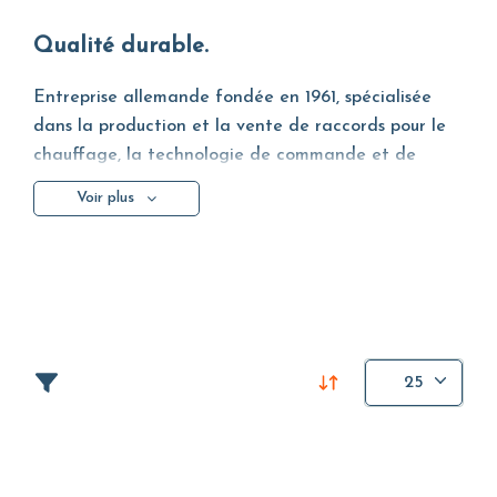
Qualité durable.
Entreprise allemande fondée en 1961, spécialisée
dans la production et la vente de raccords pour le
chauffage, la technologie de commande et de
mélange. Au fil des ans, elle a élargi sa production
Voir plus
pour inclure des
pompes de circulation à haute
efficacité
, des vannes hydrauliques, des actionneurs,
des servomoteurs, des groupes combinés WMB et
des produits personnalisés sur demande.
Les produits Wita sont utilisés dans les secteurs
résidentiel, industriel et agricole. En particulier dans
25
les systèmes de chauffage (traditionnels, au sol et
solaires), la circulation de l'eau chaude, le drainage
des eaux claires et des eaux usées, ainsi que les
systèmes d'irrigation.