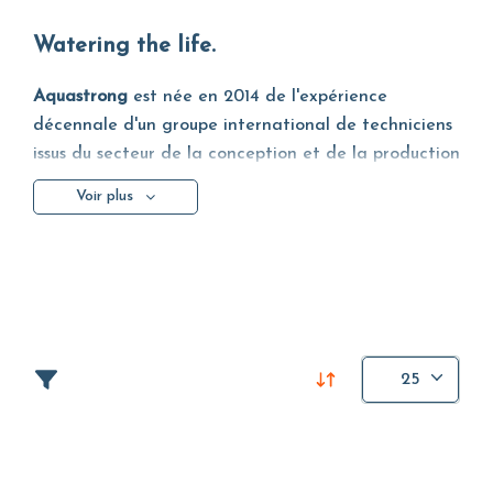
Watering the life.
Aquastrong
est née en 2014 de l'expérience
décennale d'un groupe international de techniciens
issus du secteur de la conception et de la production
de pompes hydrauliques. L'entreprise offre une large
Voir plus
gamme de produits qui combinent l'expérience
technique et productive italienne avec la force et
la compétitivité des plus grandes unités de
production chinoises. Le résultat de cette fusion est
une offre d'un excellent rapport qualité/prix.
L'entreprise a une vocation internationale et est
25
présente directement ou par l'intermédiaire de
distributeurs dans plus de 80 pays.