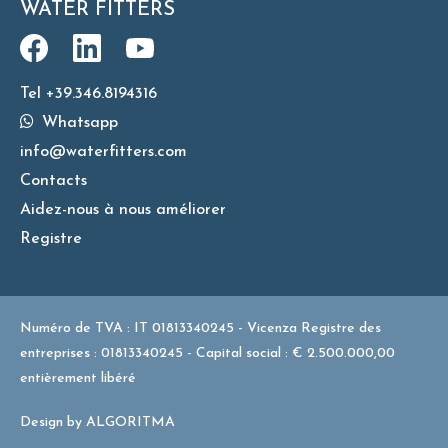
WATER FITTERS
Tel +39.346.8194316
Whatsapp
info@waterfitters.com
Contacts
Aidez-nous à nous améliorer
Registre
Numéro de TVA : IT 01813340245 - Vicenza Registre des
entreprises : 01813340245 - Capital social : € 2.500.000,00
entièrement libéré
Design by
ALGORITMA