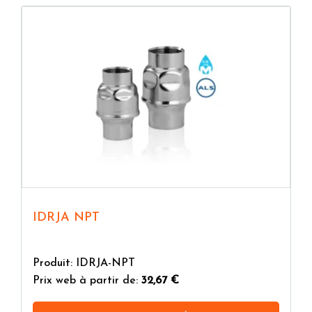
L'entreprise est un point de référence en Europe sur
le marché des composants en ACIER INOXYDABLE
pour le transfert de fluides. Elle intègre des
activités de conception et co-conception, de
production et de sélection de solutions de haute
qualité et à forte valeur ajoutée, grâce à des
collaborations durables et solides avec des clients et
des fournisseurs.
IDRJA NPT
Produit: IDRJA-NPT
Prix web à partir de:
32,67 €