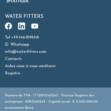
POLITIQUE
WATER FITTERS
Tel +39.346.8194316
Whatsapp
info@waterfitters.com
Contacts
Aidez-nous à nous améliorer
Registre
Numéro de TVA : IT 01813340245 - Vicenza Registre des
entreprises : 01813340245 - Capital social : € 2.500.000,00
entièrement libéré