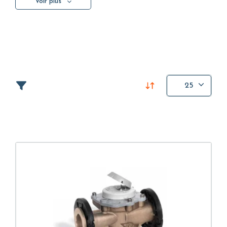
Voir plus
consommations avec précision
dans un large
éventail d’applications, du résidentiel au contexte
C&I. Le choix du compteur ne dépend pas
uniquement de la taille, mais aussi de la capacité à
mesurer correctement à faibles et fortes débits, de
la stabilité dans le temps et de la compatibilité
avec l’installation.
25
Pour identifier le modèle le plus adapté, il est
important d’évaluer les
contraintes d’installation
(longueur, raccordements, orientation) et les
paramètres métrologiques
. Dans de nombreuses
applications, la
prédisposition à la télérelève ou
l’intégration avec des systèmes d’acquisition de
données compte également
, afin de réduire les
interventions manuelles et d’accélérer la gestion.
Vous pouvez filtrer les produits selon le DN, la