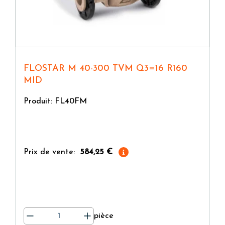
longueur et les raccordements, le Q3 et le R
(Q3/Q1), ainsi que la prédisposition/l’interface de
communication lorsque nécessaire.
FLOSTAR M 40-300 TVM Q3=16 R160
MID
Produit: FL40FM
Prix de vente:
584,25 €
pièce