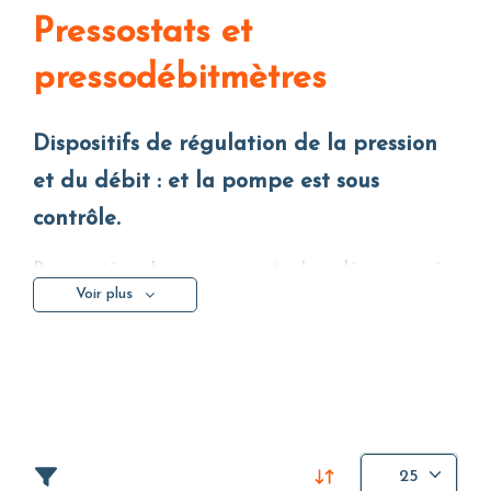
Pressostats et
pressodébitmètres
Dispositifs de régulation de la pression
et du débit : et la pompe est sous
contrôle.
Pour protéger les pompes contre le redémarrage à
Voir plus
sec ou pour réguler leur fonctionnement en fonction
de la pression présente dans le circuit, on utilise des
pressostats et des pressostats à flux. Ces dispositifs
permettant la gestion des électropompes
nécessitent des matériaux de qualité et le respect
des normes les plus élevées en matière de
composants pour garantir une fiabilité et une
25