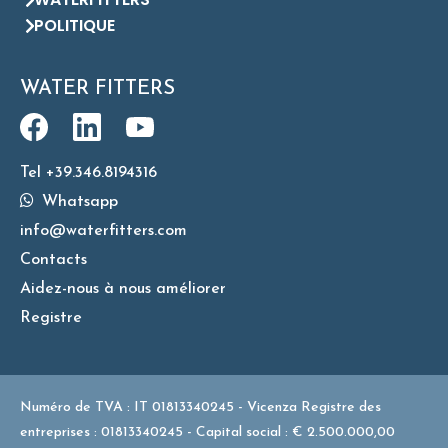
POLITIQUE
WATER FITTERS
Tel +39.346.8194316
Whatsapp
info@waterfitters.com
Contacts
Aidez-nous à nous améliorer
Registre
Numéro de TVA : IT 01813340245 - Vicenza Registre des
entreprises : 01813340245 - Capital social : € 2.500.000,00