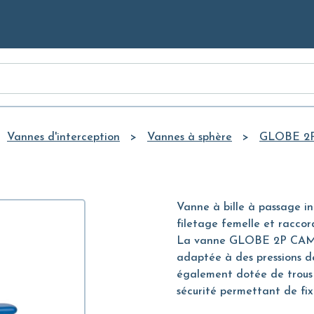
Skip to
Main
Content
Vannes d'interception
Vannes à sphère
GLOBE 2
Vanne à bille à passage in
filetage femelle et racc
La vanne GLOBE 2P CAMLOCK
adaptée à des pressions de
également dotée de trous 
sécurité permettant de fix