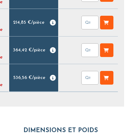
e
214,85 €
/
pièce
e
364,42 €
/
pièce
e
536,56 €
/
pièce
e
DIMENSIONS ET POIDS