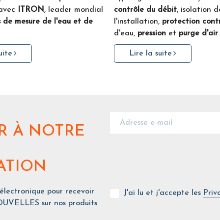
avec
ITRON
, leader mondial
contrôle du débit
, isolation d
 de mesure de l'eau et de
l'installation,
protection contr
d'eau,
pression
et
purge d'air
.
uite
Lire la suite
R
À NOTRE
ATION
 électronique pour recevoir
J'ai lu et j'accepte les
Priv
UVELLES sur nos produits