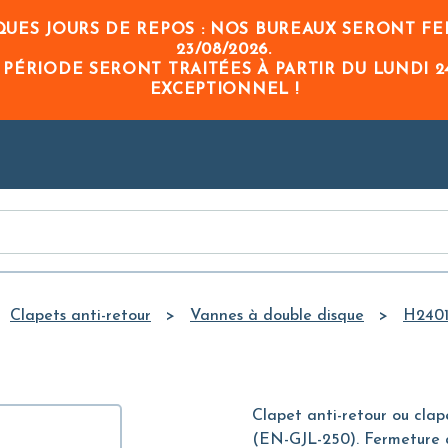
Skip to
UES JOURS DE REPOS : NOS BUREAUX SERONT FE
Main
23/08/2026
.
Content
 PÉRIODE
SERONT TRAITÉES À PARTIR DU
LUNDI 2
EXCEPTIONNEL !
Clapets anti-retour
Vannes à double disque
H240
Clapet anti-retour ou clap
(EN-GJL-250). Fermeture à