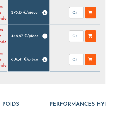
rs
e
295,13 €
/
pièce
nde
rs
e
446,67 €
/
pièce
nde
rs
e
606,41 €
/
pièce
nde
 POIDS
PERFORMANCES HYDR