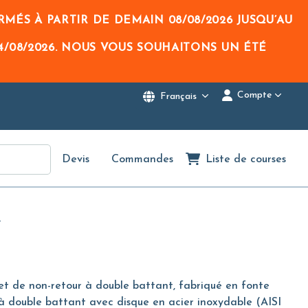
RMÉS À PARTIR DE DEMAIN
08/08/2026
JUSQU’AU
4/08/2026
. NOUS VOUS SOUHAITONS UN ÉTÉ
Compte
Français
Devis
Commandes
Liste de courses
1
et de non-retour à double battant, fabriqué en fonte
 double battant avec disque en acier inoxydable (AISI