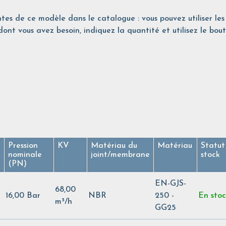
tes de ce modèle dans le catalogue : vous pouvez utiliser les 
ont vous avez besoin, indiquez la quantité et utilisez le bout
Pression
KV
Matériau du
Matériau
Statut
nominale
joint/membrane
stock
(PN)
EN-GJS-
68,00
16,00 Bar
NBR
250 -
En sto
m³/h
GG25