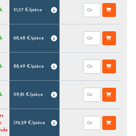
ck
51,37 €
/
pièce
ck
68,48 €
/
pièce
ck
88,49 €
/
pièce
ck
119,81 €
/
pièce
rs
e
176,29 €
/
pièce
nde