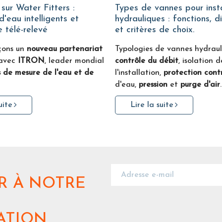
Types de vannes pour installations
'eau intelligents et
hydrauliques : fonctions, d
 télé-relevé
et critères de choix.
çons un
nouveau partenariat
Typologies de vannes hydraul
avec
ITRON
, leader mondial
contrôle du débit
, isolation d
 de mesure de l'eau et de
l'installation,
protection contr
d'eau,
pression
et
purge d'air
.
uite
Lire la suite
R
À NOTRE
ATION