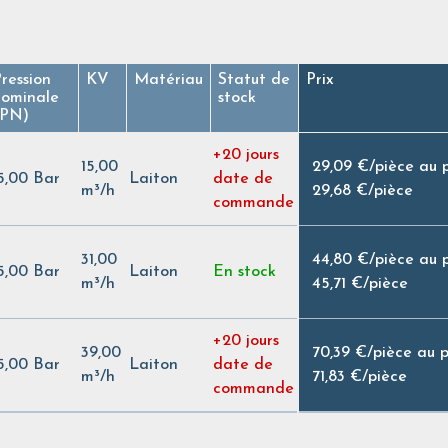
ression
KV
Matériau
Statut de
Prix
nominale
stock
(PN)
+20 jours
15,00
29,09 €
/
pièce au 
5,00 Bar
Laiton
date de
m³/h
29,68 €
/
pièce
commande
31,00
44,80 €
/
pièce au 
5,00 Bar
Laiton
En stock
m³/h
45,71 €
/
pièce
+20 jours
39,00
70,39 €
/
pièce au 
5,00 Bar
Laiton
date de
m³/h
71,83 €
/
pièce
commande