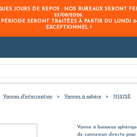
Skip to
UES JOURS DE REPOS : NOS BUREAUX SERONT FE
Main
23/08/2026
.
Content
 PÉRIODE
SERONT TRAITÉES À PARTIR DU
LUNDI 2
EXCEPTIONNEL !
Vannes d'interception
Vannes à sphère
H3272E
Vanne à boisseau sphérique
de connexion directe pour 