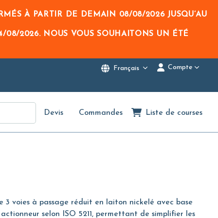
RMÉS À PARTIR DE DEMAIN
08/08/2026
JUSQU’AU
4/08/2026
. NOUS VOUS SOUHAITONS UN ÉTÉ
Compte
Français
Devis
Commandes
Liste de courses
 3 voies à passage réduit en laiton nickelé avec base
actionneur selon ISO 5211, permettant de simplifier les