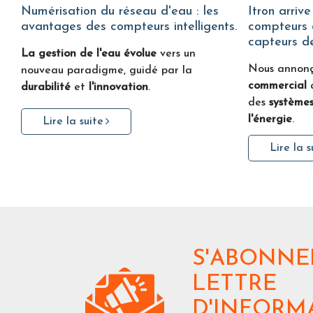
Numérisation du réseau d'eau : les
Itron arrive sur Water Fitters :
avantages des compteurs intelligents.
compteurs d
capteurs de
La gestion de l'eau évolue
vers un
Nous annon
nouveau paradigme, guidé par la
commercial
durabilité
et
l'innovation
.
des
systèmes
l'énergie
.
Lire la suite
Lire la s
S'ABONNE
LETTRE
D'INFORM