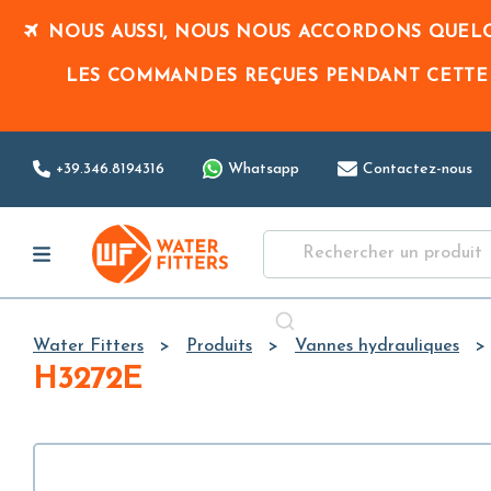
NOUS AUSSI, NOUS NOUS ACCORDONS QUELQ
LES COMMANDES REÇUES PENDANT CETTE
+39.346.8194316
Whatsapp
Contactez-nous
Water Fitters
Produits
Vannes hydrauliques
H3272E