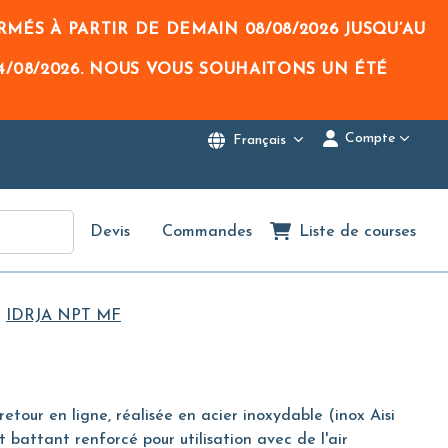
RMÉS À PARTIR DE DEMAIN
08/08/2026
JUSQU’AU
4/08/2026
. NOUS VOUS SOUHAITONS UN ÉTÉ
Compte
Français
Devis
Commandes
Liste de courses
IDRJA NPT MF
etour en ligne, réalisée en acier inoxydable (inox Aisi
t battant renforcé pour utilisation avec de l'air