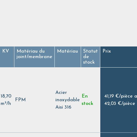
KV
Matériau du
Matériau
Statut
Prix
joint/membrane
de
stock
Acier
18,70
En
41,19 €
/
pièce 
FPM
inoxydable
m³/h
stock
42,03 €
/
pièce
Aisi 316