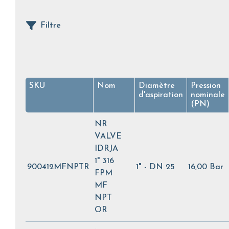
Filtre
SKU
Nom
Diamètre
Pression
d'aspiration
nominale
(PN)
NR
VALVE
IDRJA
1" 316
900412MFNPTR
1" - DN 25
16,00 Bar
FPM
MF
NPT
OR