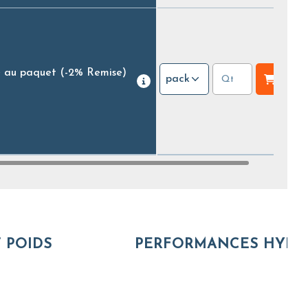
e au paquet
(-2% Remise)
pack
 POIDS
PERFORMANCES HYDR