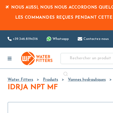
NOUS AUSSI, NOUS NOUS ACCORDONS QUELQ
LES COMMANDES REÇUES PENDANT CETTE
+39.346.8194316
Whatsapp
Contactez-nous
Water Fitters
Produits
Vannes hydrauliques
IDRJA NPT MF