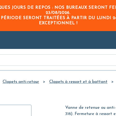
Skip to
UES JOURS DE REPOS : NOS BUREAUX SERONT FE
Main
23/08/2026
.
Content
 PÉRIODE
SERONT TRAITÉES À PARTIR DU
LUNDI 2
EXCEPTIONNEL !
Clapets anti-retour
Clapets à ressort et à battant
Vanne de retenue ou anti-r
316). Fermeture à ressort e