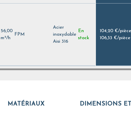
Acier
56,00
En
104,20 €
/
pièc
FPM
inoxydable
m³/h
stock
106,33 €
/
pièce
Aisi 316
MATÉRIAUX
DIMENSIONS ET