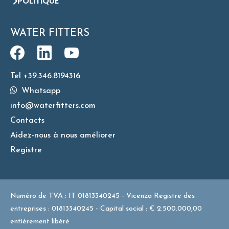
POLITIQUE
WATER FITTERS
Tel +39.346.8194316
Whatsapp
info@waterfitters.com
Contacts
Aidez-nous à nous améliorer
Registre
Numéro de TVA : IT 01813340245 - Vicenza Registre des
entreprises : 01813340245 - Capital social : € 2.500.000,00
entièrement libéré