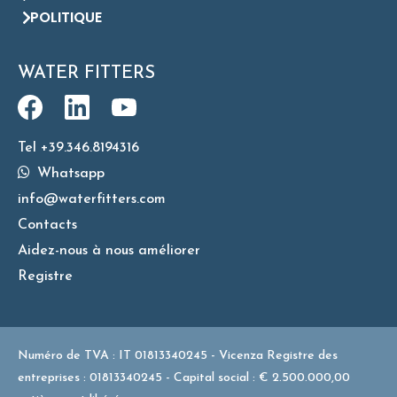
POLITIQUE
WATER FITTERS
Tel +39.346.8194316
Whatsapp
info@waterfitters.com
Contacts
Aidez-nous à nous améliorer
Registre
Numéro de TVA : IT 01813340245 - Vicenza Registre des
entreprises : 01813340245 - Capital social : € 2.500.000,00