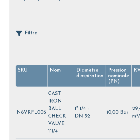
Filtre
SKU
Nom
Diamètre
Pression
K
d'aspiration
nominale
(PN)
CAST
IRON
BALL
1" 1/4 -
29,
N6VRFL005
10,00 Bar
CHECK
DN 32
m³
VALVE
1"1/4