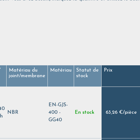
V
Matériau du
Matériau
Statut de
Prix
joint/membrane
stock
EN-GJS-
40
NBR
400 -
En stock
63,26 €
/
pièce
/h
GG40