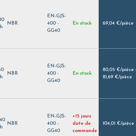
EN-GJS-
80
NBR
400 -
En stock
69,04 €
/
pièce
/h
GG40
EN-GJS-
30
80,05 €
/
pièce
NBR
400 -
En stock
/h
81,69 €
/
pièce
GG40
EN-GJS-
+15 jours
,40
NBR
400 -
date de
104,01 €
/
pièce
/h
GG40
commande