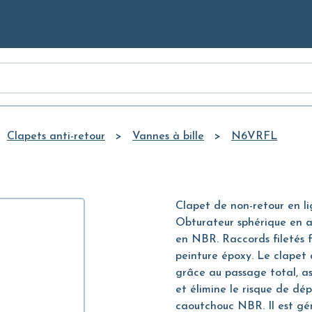
Skip to
Main
Content
Clapets anti-retour
Vannes à bille
N6VRFL
Clapet de non-retour en li
Obturateur sphérique en 
en NBR. Raccords filetés f
peinture époxy. Le clapet
grâce au passage total, as
et élimine le risque de dép
caoutchouc NBR. Il est gén