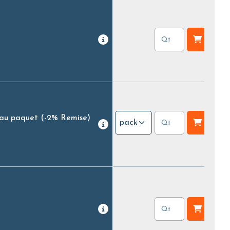
 au paquet
(-2% Remise)
pack