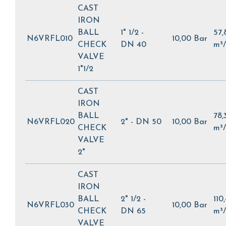
CAST
IRON
BALL
1" 1/2 -
57,
N6VRFL010
10,00 Bar
CHECK
DN 40
m³
VALVE
1"1/2
CAST
IRON
BALL
78,
N6VRFL020
2" - DN 50
10,00 Bar
CHECK
m³
VALVE
2"
CAST
IRON
BALL
2" 1/2 -
110
N6VRFL030
10,00 Bar
CHECK
DN 65
m³
VALVE