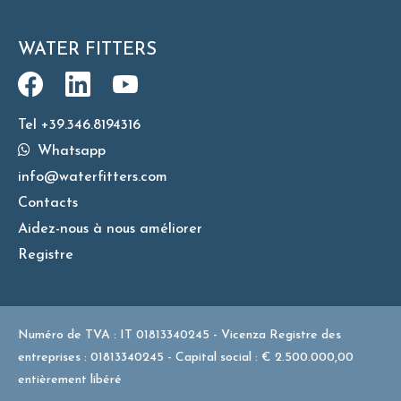
WATER FITTERS
Tel +39.346.8194316
Whatsapp
info@waterfitters.com
Contacts
Aidez-nous à nous améliorer
Registre
Numéro de TVA : IT 01813340245 - Vicenza Registre des
entreprises : 01813340245 - Capital social : € 2.500.000,00
entièrement libéré