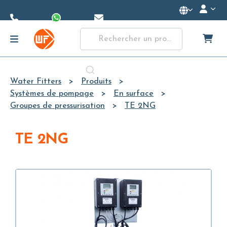
Skip to
Main
Content
Water Fitters
Produits
Systèmes de pompage
En surface
Groupes de pressurisation
TE 2NG
TE 2NG