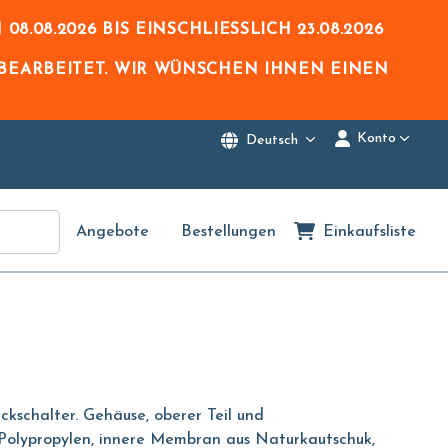
N
08.08.2026
BIS EINSCHLIESSLICH
23.08.2026
BEARBEITET. WIR WÜNSCHEN IHNEN EINEN
Konto
Deutsch
Angebote
Bestellungen
Einkaufsliste
uckschalter. Gehäuse, oberer Teil und
Polypropylen, innere Membran aus Naturkautschuk,