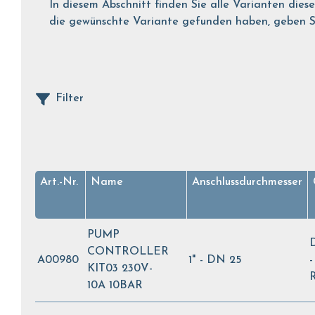
In diesem Abschnitt finden Sie alle Varianten dies
die gewünschte Variante gefunden haben, geben Sie
Filter
Art.-Nr.
Name
Anschlussdurchmesser
PUMP
D
CONTROLLER
A00980
1" - DN 25
-
KIT03 230V-
R
10A 10BAR