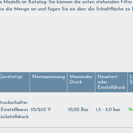
es Modells im Katalog: Sie können die unten stehenden Filte
 die Menge an und fügen Sie sie über die Schaltfläche zu Ihr
Gerätetyp
Nennspannung
Maximaler
Neustart-
L
Druck
oder
S
Einstelldruck
ruckschalter
 Einstellbarer
115/230 V
10,00 Bar
1,5 - 3,0 bar
Vo
ückstelldruck